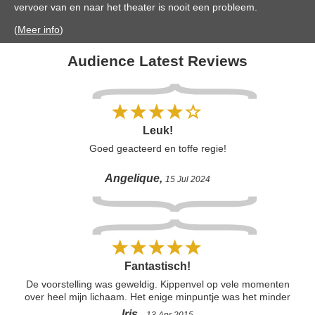
vervoer van en naar het theater is nooit een probleem.
(
Meer info
)
Audience Latest Reviews
Leuk!
Goed geacteerd en toffe regie!
Angelique,
15 Jul 2024
Fantastisch!
De voorstelling was geweldig. Kippenvel op vele momenten
over heel mijn lichaam. Het enige minpuntje was het minder
articuleren van Matilda. Maar dat werd ruim goed gemaakt
Iris ,
13 Apr 2015